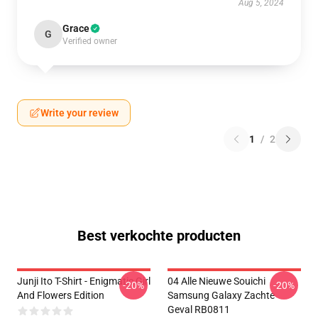
Aug 5, 2024
Grace
G
Verified owner
Write your review
1
/
2
Best verkochte producten
Junji Ito T-Shirt - Enigmatic Girl
04 Alle Nieuwe Souichi
-20%
-20%
And Flowers Edition
Samsung Galaxy Zachte
Geval RB0811