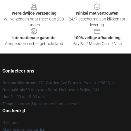
Wereldwijde verzending
Winkel met vertrouwen
Wij verzenden naar meer dan 200
24/7 beschermd van klikken tot
landen
levering
Internationale garantie
100% veilige afhandeling
Aangeboden in het gebruiksland
PayPal / MasterCard / Visa
Contacteer ons
Ons hoofdkantoor
1171 Garden Ave Franklin Park, Nj 08823, Us
Ons pakhuis
29 Xueyuan Road, Haibowan, Beijing, CN
Uur
: 21.00 uur 5.00 uur
E-mail
: contact@junjiitomerchandise.com
Ons bedrijf
Over ons
Algemene voorwaarden