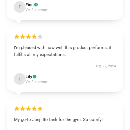
Finn
F
Verified owner
I’m pleased with how well this product performs; it
fulfills all my expectations.
Aug 27, 2024
Lily
L
Verified owner
My go-to Junji Ito tank for the gym. So comfy!