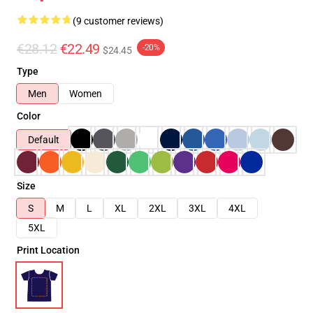
(9 customer reviews)
€28.12
€22.49
-20%
$24.45
Type
Men
Women
Color
Default
Size
S
M
L
XL
2XL
3XL
4XL
5XL
Print Location