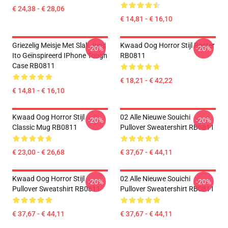
€ 24,38 - € 28,06
€ 14,81 - € 16,10
Griezelig Meisje Met Slak Junji
Kwaad Oog Horror Stijl Poster
-20%
-20%
Ito Geïnspireerd IPhone Tough
RB0811
Case RB0811
€ 18,21 - € 42,22
€ 14,81 - € 16,10
Kwaad Oog Horror Stijl
02 Alle Nieuwe Souichi
-20%
-20%
Classic Mug RB0811
Pullover Sweatershirt RB0811
€ 23,00 - € 26,68
€ 37,67 - € 44,11
Kwaad Oog Horror Stijl
02 Alle Nieuwe Souichi
-20%
-20%
Pullover Sweatshirt RB0811
Pullover Sweatershirt RB0811
€ 37,67 - € 44,11
€ 37,67 - € 44,11