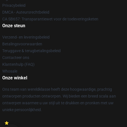
Privacybeleid
DMCA - Auteursrechtbeleid
CA SB657: Transparantiewet voor de toeleveringsketen
Onze steun
Verzend- en leveringsbeleid
Betalingsvoorwaarden
Teruggave & terugbetalingsbeleid
Contacteer ons
Klantenhulp (FAQ)
Whosale
Onze winkel
Ons team van wereldklasse heeft deze hoogwaardige, prachtig
ontworpen producten ontworpen. Wij bieden een breed scala aan
ontwerpen waarmee u uw stijl uit te drukken en pronken met uw
unieke persoonlijkheid.