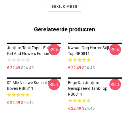
BEKIJK MEER
Gerelateerde producten
Junji Ito Tank Tops - Enigmatic
Kwaad Oog Horror Stijl Tank
-20%
-20%
Girl And Flowers Edition
Top RB0811
€ 22,49
$24.45
€ 22,49
$24.45
02 Alle Nieuwe Souichi Tank
Enge Kat Junji Ito
-20%
-20%
Boven RB0811
Geïnspireerd Tank Top
RB0811
€ 22,49
$24.45
€ 22,49
$24.45
Footer