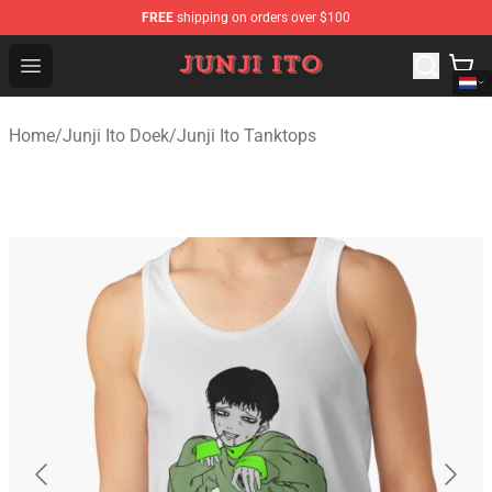
FREE
shipping on orders over $100
Junji Ito Store - Official Junji Ito Merchandise Shop
Open menu
Home
/
Junji Ito Doek
/
Junji Ito Tanktops