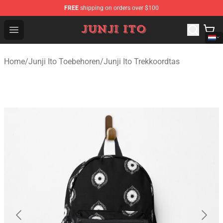
FREE
shipping on orders over $100
Junji Ito Store - Official Junji Ito Merchandise Shop
Open menu
Home
/
Junji Ito Toebehoren
/
Junji Ito Trekkoordtas