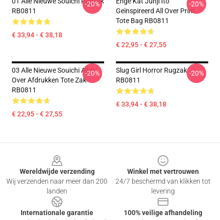
01 Alle Nieuwe Souichi Rugzak
Enge Kat Junji Ito
-20%
-20%
RB0811
Geïnspireerd All Over Print
Tote Bag RB0811
€ 33,94 - € 38,18
€ 22,95 - € 27,55
03 Alle Nieuwe Souichi Alles
Slug Girl Horror Rugzak
-20%
-20%
Over Afdrukken Tote Zak
RB0811
RB0811
€ 33,94 - € 38,18
€ 22,95 - € 27,55
Footer
Wereldwijde verzending
Winkel met vertrouwen
Wij verzenden naar meer dan 200
24/7 beschermd van klikken tot
landen
levering
Internationale garantie
100% veilige afhandeling