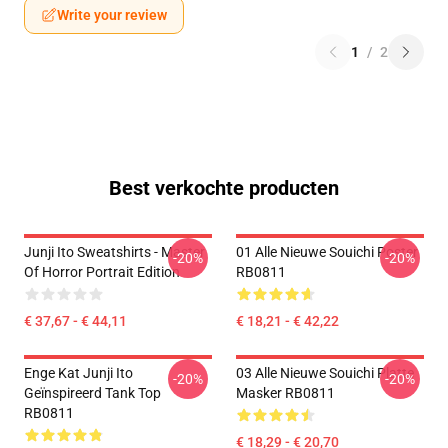
Write your review
1
/
2
Best verkochte producten
Junji Ito Sweatshirts - Master
01 Alle Nieuwe Souichi Poster
-20%
-20%
Of Horror Portrait Edition
RB0811
€ 37,67 - € 44,11
€ 18,21 - € 42,22
Enge Kat Junji Ito
03 Alle Nieuwe Souichi Platte
-20%
-20%
Geïnspireerd Tank Top
Masker RB0811
RB0811
€ 18,29 - € 20,70