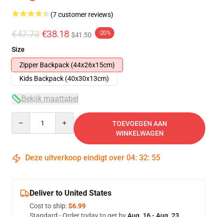
(7 customer reviews)
€47.73
€38.18
-20%
$41.50
Size
Zipper Backpack (44x26x15cm)
Kids Backpack (40x30x13cm)
Bekijk maattabel
Quantity
TOEVOEGEN AAN
WINKELWAGEN
Deze uitverkoop eindigt over
04
:
32
:
54
Deliver to United States
Cost to ship:
$6.99
Standard - Order today to get by
Aug. 16 - Aug. 23