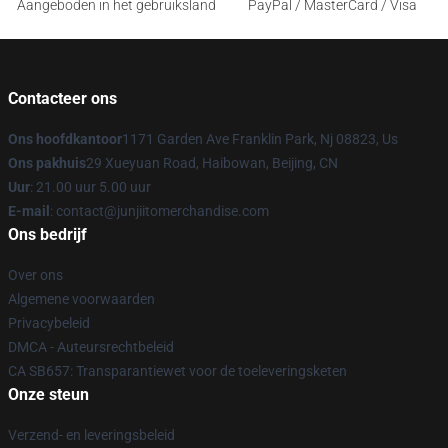
Aangeboden in het gebruiksland
PayPal / MasterCard / Visa
Contacteer ons
Ons hoofdkantoor
1171 Garden Ave Franklin Park, Nj 08823, Us
Ons pakhuis
29 Xueyuan Road, Haibowan, Beijing, CN
Uur
: 21.00 uur 5.00 uur
E-mail
: contact@junjiitomerchandise.com
Ons bedrijf
Over ons
Algemene voorwaarden
Privacybeleid
DMCA - Auteursrechtbeleid
CA SB657: Transparantiewet voor de toeleveringsketen
Onze steun
Verzend- en leveringsbeleid