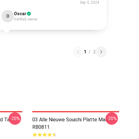
Sep 5, 2024
Oscar
O
Verified owner
1
/
2
-20%
-20%
rd Tank
03 Alle Nieuwe Souichi Platte Masker
RB0811