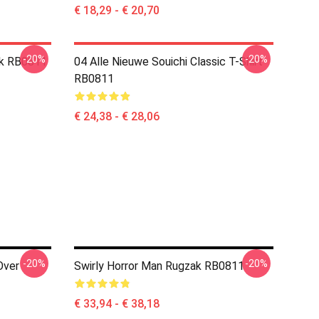
€ 18,29 - € 20,70
-20%
-20%
ak RB0811
04 Alle Nieuwe Souichi Classic T-Shirt
RB0811
€ 24,38 - € 28,06
-20%
-20%
Over
Swirly Horror Man Rugzak RB0811
€ 33,94 - € 38,18