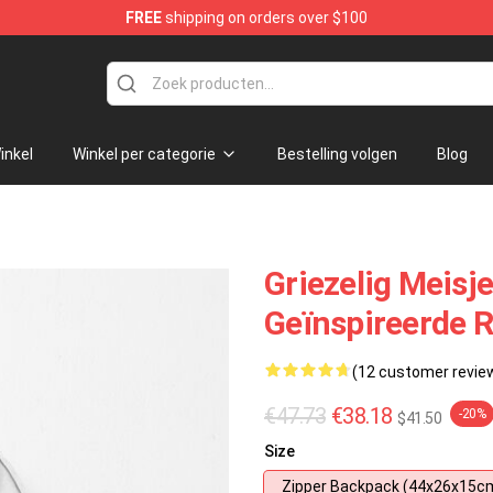
FREE
shipping on orders over $100
inkel
Winkel per categorie
Bestelling volgen
Blog
Griezelig Meisje
Geïnspireerde 
(12 customer revie
€47.73
€38.18
-20%
$41.50
Size
Zipper Backpack (44x26x15c