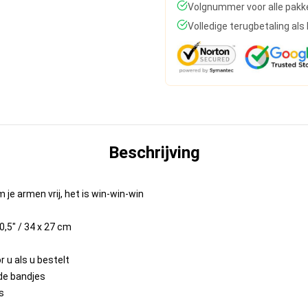
Volgnummer voor alle pakk
Volledige terugbetaling al
Beschrijving
 je armen vrij, het is win-win-win
0,5" / 34 x 27 cm
r u als u bestelt
de bandjes
s