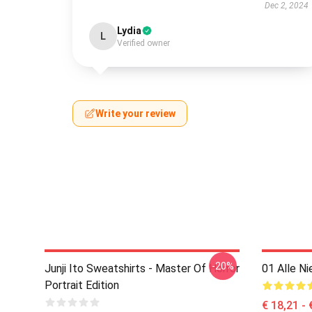
Dec 2, 2024
Lydia
L
Verified owner
Write your review
-20%
Junji Ito Sweatshirts - Master Of Horror
01 Alle N
Portrait Edition
€ 18,21 - 