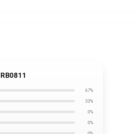
ak RB0811
67%
33%
0%
0%
0%