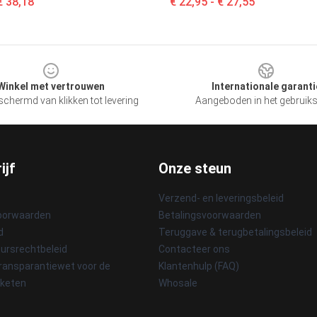
€ 38,18
€ 22,95 - € 27,55
Winkel met vertrouwen
Internationale garanti
chermd van klikken tot levering
Aangeboden in het gebruik
ijf
Onze steun
Verzend- en leveringsbeleid
oorwaarden
Betalingsvoorwaarden
d
Teruggave & terugbetalingsbeleid
ursrechtbeleid
Contacteer ons
ransparantiewet voor de
Klantenhulp (FAQ)
sketen
Whosale