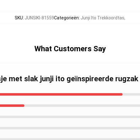
SKU
:
JUNSIKI-81559
Categorieën
:
Junji Ito Trekkoordtas
,
What Customers Say
sje met slak junji ito geïnspireerde rugz