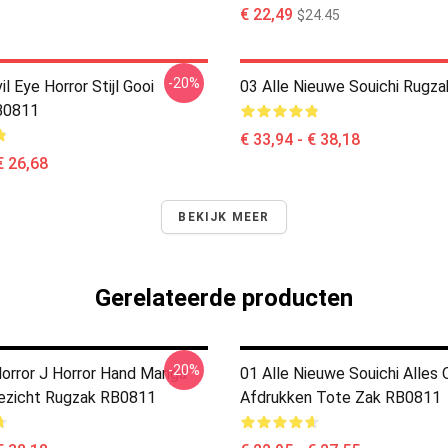
€ 22,49
$24.45
-20%
l Eye Horror Stijl Gooi
03 Alle Nieuwe Souichi Rugz
B0811
€ 33,94 - € 38,18
€ 26,68
BEKIJK MEER
Gerelateerde producten
-20%
orror J Horror Hand Manga
01 Alle Nieuwe Souichi Alles 
ezicht Rugzak RB0811
Afdrukken Tote Zak RB0811