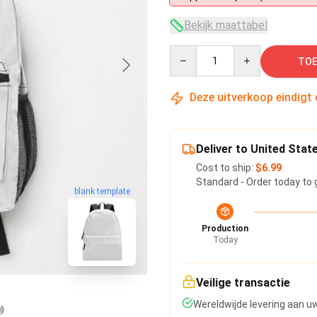
Bekijk maattabel
Quantity
TOE
Deze uitverkoop eindigt
Deliver to United Stat
Cost to ship:
$6.99
Standard - Order today to 
blank template
Production
Today
Veilige transactie
Wereldwijde levering aan u