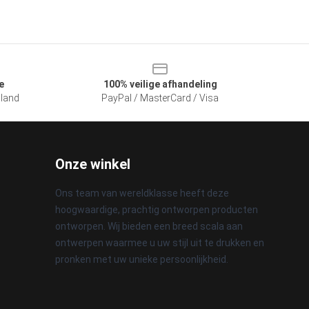
e
100% veilige afhandeling
sland
PayPal / MasterCard / Visa
Onze winkel
Ons team van wereldklasse heeft deze
hoogwaardige, prachtig ontworpen producten
ontworpen. Wij bieden een breed scala aan
ontwerpen waarmee u uw stijl uit te drukken en
pronken met uw unieke persoonlijkheid.