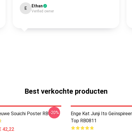
Ethan
E
Verified owner
Best verkochte producten
-20%
ieuwe Souichi Poster RB0811
Enge Kat Junji Ito Geïnspiree
Top RB0811
€ 42,22