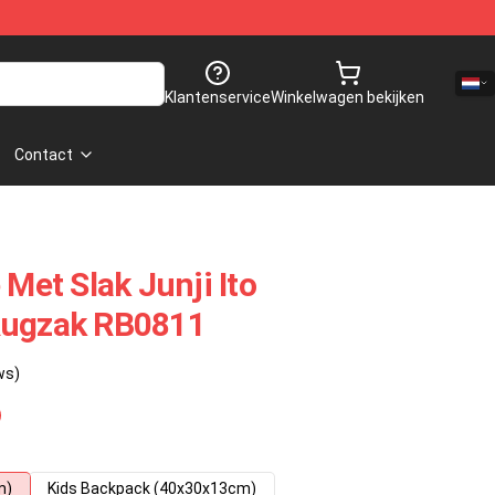
Klantenservice
Winkelwagen bekijken
Contact
 Met Slak Junji Ito
Rugzak RB0811
ws)
m)
Kids Backpack (40x30x13cm)