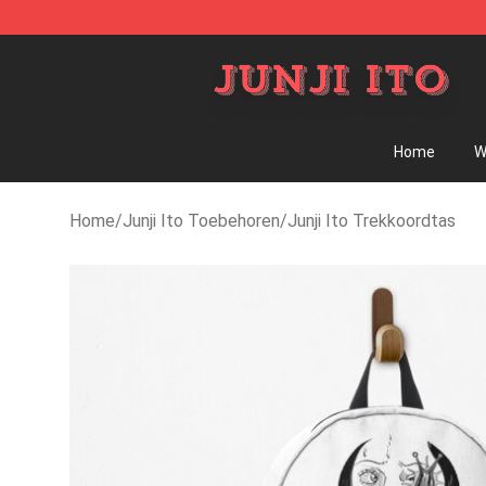
Junji Ito Store - Official Junji Ito Merchandise Shop
Home
W
Home
/
Junji Ito Toebehoren
/
Junji Ito Trekkoordtas